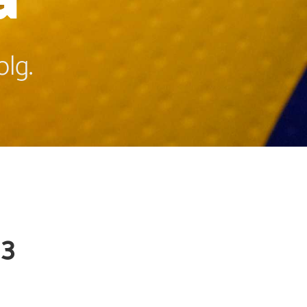
lg.
3