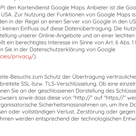
 API den Kartendienst Google Maps. Anbieter ist die Goo
USA. Zur Nutzung der Funktionen von Google Maps ist
den in der Regel an einen Server von Google in den US
at keinen Einfluss auf diese Datenübertragung. Die Nu
ellung unserer Online-Angebote und an einer leichten 
t ein berechtigtes Interesse im Sinne von Art. 6 Abs. 1
 Sie in der Datenschutzerklärung von Google
icies/privacy/
).
te-Besuchs zum Schutz der Übertragung vertraulicher 
breitete SSL-bzw. TLS-Verschlüsselung. Ob eine einzelne
nnen Sie an der geschlossenen Darstellung des Schlüss
rowsers sowie dass diese von "http://” auf “https://” w
rganisatorische Sicherheitsmassnahmen an, um Ihre Da
isen oder vollständigen Verlust, Zerstörung oder gegen
hmen werden entsprechend der technologischen Entwic