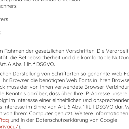
echners
zers
s
im Rahmen der gesetzlichen Vorschriften. Die Verarbei
lität, die Betriebssicherheit und die komfortable Nutz
t. 6 Abs. 1 lit. f DSGVO.
tlichen Darstellung von Schriftarten so genannte Web Fo
t Ihr Browser die benötigten Web Fonts in ihren Brows
eck muss der von Ihnen verwendete Browser Verbindu
 Kenntnis darüber, dass über Ihre IP-Adresse unsere 
gt im Interesse einer einheitlichen und ansprechenden
es Interesse im Sinne von Art. 6 Abs. 1 lit. f DSGVO dar
rift von Ihrem Computer genutzt. Weitere Informatione
/faq
und in der Datenschutzerklärung von Google
privacy/
).